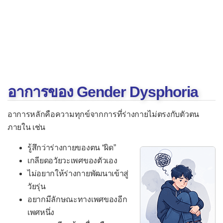
อะไร ป้องกันได้ไหม
ไขความเข้าใจผิดเกี่ยวกับ “ยาหยุดวัย
เจริญพันธุ์” (Puberty Blockers)
ภาวะทุกข์จากเพศสภาพไม่ตรงกับ
เพศกำเนิด (Gender Dysphoria) ที่ไร้
อาการของ Gender Dysphoria
คนเห็นใจ
แจกฟรีฮอร์โมนยืนยันเพศสภาพ:
อาการหลักคือความทุกข์จากการที่ร่างกายไม่ตรงกับตัวตน
ภายใน เช่น
ต้นทุนเรื้อรังที่ สปสช. อาจโยนให้
คนไข้และสถานพยาบาล
รู้สึกว่าร่างกายของตน “ผิด”
เกลียดอวัยวะเพศของตัวเอง
เข้าใจความหลากหลายทางเพศ
ไม่อยากให้ร่างกายพัฒนาเข้าสู่
(LGBTQ+) ส่วนใหญ่ไม่ต้องการ
วัยรุ่น
อยากมีลักษณะทางเพศของอีก
ฮอร์โมนหรือการผ่าตัดแปลงเพศ
เพศหนึ่ง
มิถุนายน 2569