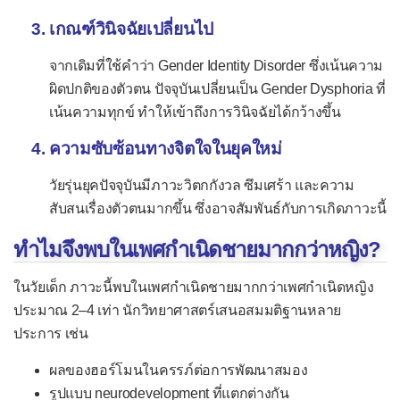
เกณฑ์วินิจฉัยเปลี่ยนไป
ตรวจพบสารบ่งชี้โรคอัลไซเมอร์
ต้องเตรียมวางแผนสังคม การเงิน
จากเดิมที่ใช้คำว่า Gender Identity Disorder ซึ่งเน้นความ
ผิดปกติของตัวตน ปัจจุบันเปลี่ยนเป็น Gender Dysphoria ที่
กฎหมาย และชีวิตอย่างไร?
เน้นความทุกข์ ทำให้เข้าถึงการวินิจฉัยได้กว้างขึ้น
กรกฎาคม 2569
ความซับซ้อนทางจิตใจในยุคใหม่
ตรวจสุขภาพแบบไม่ต้องอดอาหาร
วัยรุ่นยุคปัจจุบันมีภาวะวิตกกังวล ซึมเศร้า และความ
สะดวกแต่ขาดข้อมูลสำคัญ 3 ตัว |
สับสนเรื่องตัวตนมากขึ้น ซึ่งอาจสัมพันธ์กับการเกิดภาวะนี้
FBS, Triglyceride และ HDL
ทำไมจึงพบในเพศกำเนิดชายมากกว่าหญิง?
น้ำตาลเฉลี่ย (HbA1c) จำเป็นต้อง
ในวัยเด็ก ภาวะนี้พบในเพศกำเนิดชายมากกว่าเพศกำเนิดหญิง
ตรวจไหมในการตรวจสุขภาพครั้ง
ประมาณ 2–4 เท่า นักวิทยาศาสตร์เสนอสมมติฐานหลาย
แรก?
ประการ เช่น
เลือกตรวจสุขภาพตามความเสี่ยง
ผลของฮอร์โมนในครรภ์ต่อการพัฒนาสมอง
ของตัวเอง ดีกว่าซื้อแพ็กเกจตรวจ
รูปแบบ neurodevelopment ที่แตกต่างกัน