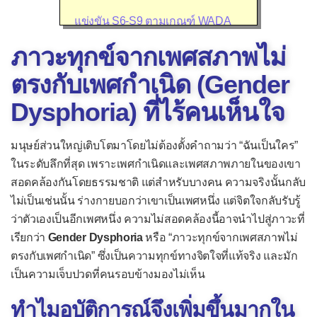
แข่งขัน S6-S9 ตามเกณฑ์ WADA
สารต้องห้ามในนักกีฬา (ตอนที่ 4) |
ภาวะทุกข์จากเพศสภาพไม่
ยาต้านตัวรับเบตา (P1) และข้อ
ตรงกับเพศกำเนิด (Gender
กำหนดเกี่ยวกับแอลกอฮอล์
Dysphoria) ที่ไร้คนเห็นใจ
สารต้องห้ามในนักกีฬา (ตอนที่ 5) |
มนุษย์ส่วนใหญ่เติบโตมาโดยไม่ต้องตั้งคำถามว่า “ฉันเป็นใคร”
คำถามที่พบบ่อย (FAQ) เกี่ยวกับสาร
ในระดับลึกที่สุด เพราะเพศกำเนิดและเพศสภาพภายในของเขา
ต้องห้าม การขอ TUE และการใช้ยา
สอดคล้องกันโดยธรรมชาติ แต่สำหรับบางคน ความจริงนั้นกลับ
ใช้คอมเก่ากับ Windows 7 ก็ติดตั้ง
ไม่เป็นเช่นนั้น ร่างกายบอกว่าเขาเป็นเพศหนึ่ง แต่จิตใจกลับรับรู้
ว่าตัวเองเป็นอีกเพศหนึ่ง ความไม่สอดคล้องนี้อาจนำไปสู่ภาวะที่
โปรแกรมสร้างโมบายแอพได้ |
เรียกว่า
Gender Dysphoria
หรือ “ภาวะทุกข์จากเพศสภาพไม่
ประสบการณ์ที่ทำสำเร็จมาแล้ว
ตรงกับเพศกำเนิด” ซึ่งเป็นความทุกข์ทางจิตใจที่แท้จริง และมัก
เป็นความเจ็บปวดที่คนรอบข้างมองไม่เห็น
สารเพิ่มความคมชัดที่ฉีดก่อนทำ
CT-Scan, MRI และ CTA คืออะไร มี
ทำไมอุบัติการณ์จึงเพิ่มขึ้นมากใน