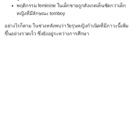
พฤติกรรม feminine ในเด็กชายถูกสังเกตเห็นชัดกว่าเด็ก
สุขภาพทั้งชุด
หญิงที่มีลักษณะ tomboy
Pre-diabetes (ภาวะก่อนเบาหวาน)
อย่างไรก็ตาม ในช่วงหลังพบว่าวัยรุ่นหญิงกำเนิดที่มีภาวะนี้เพิ่ม
คืออะไร เกิดแล้วแก้ได้ไหม
ขึ้นอย่างรวดเร็ว ซึ่งยังอยู่ระหว่างการศึกษา
เครื่องมือสแกนร่างกาย แต่ละแบบ
ต่างกันอย่างไร? เปรียบเทียบ X-ray,
CT, MRI, PET และ MRA
อย่าโตขึ้นมาเป็นเกรียนคีย์บอร์ด
เพราะคำโกหกทำร้ายทั้งคนอื่นและ
ตัวเอง
ปรุงและทานอย่างมีความรับผิดชอบ
อย่างไร
Sudden Death ในหนุ่มสาว เกิดจาก