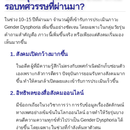
อันตรายไหม?
รอบทศวรรษที่ผ่านมา?
สารเภสัชรังสีที่ใช้ในการทำ PET-
ในช่วง 10–15 ปีที่ผ่านมา จำนวนผู้ที่เข้ารับการประเมินภาวะ
Scan, SPECT คืออะไร มีอันตราย
Gender Dysphoria เพิ่มขึ้นอย่างชัดเจน โดยเฉพาะในกลุ่มวัยรุ่น
คำถามสำคัญคือ ภาวะนี้เพิ่มขึ้นจริง หรือเพียงแต่สังคมเริ่มมอง
ไหม?
เห็นมากขึ้น
ผู้ชายควรเริ่มตรวจกรดยูริกในเลือด
สังคมเปิดกว้างมากขึ้น
ตั้งแต่อายุ 35 ปี เพื่อปรับการกินเนื้อ
ในอดีต ผู้ที่มีความรู้สึกไม่ตรงกับเพศกำเนิดมักเก็บซ่อนตัว
สัตว์ก่อนเกิดโรคเรื้อรัง
เองเพราะกลัวการตีตรา ปัจจุบันการยอมรับทางสังคมมาก
โปรตีนจากพืช มีข้อดีอย่างไร กิน
ขึ้น ทำให้คนกล้าเปิดเผยและเข้ารับการประเมินเร็วขึ้น
อย่างไรให้อร่อย | คู่มือเลือกโปรตีน
อิทธิพลของสื่อสังคมออนไลน์
เพื่อสุขภาพ
มีข้อถกเถียงในวงวิชาการว่า การรับข้อมูลเรื่องอัตลักษณ์
นอนไม่พอสะสม เสี่ยงสมองเสื่อมได้
ทางเพศอย่างเข้มข้นในโลกออนไลน์ อาจทำให้วัยรุ่นบาง
อย่างไร? เข้าใจระบบกำจัดของเสีย
คนตีความความทุกข์ทั่วไปว่าเป็น Gender Dysphoria ได้
ง่ายขึ้น โดยเฉพาะในช่วงที่กำลังค้นหาตัวตน
ของสมองและวิธีนอนให้หลับลึก