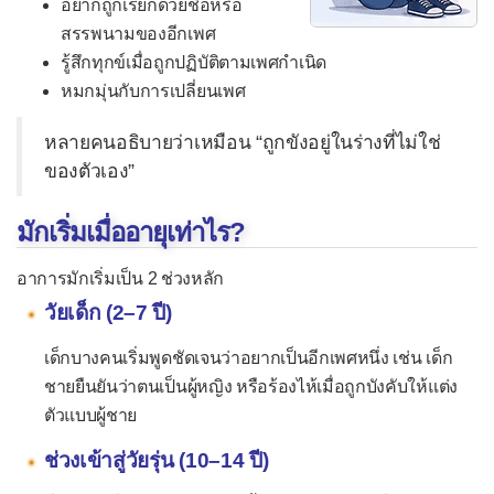
อยากถูกเรียกด้วยชื่อหรือ
ทำไมน้ำหนักเกินจึงอายุสั้นกว่า?
สรรพนามของอีกเพศ
รู้สึกทุกข์เมื่อถูกปฏิบัติตามเพศกำเนิด
อายุ 30 ควรเริ่มป้องกันโรคหลอด
หมกมุ่นกับการเปลี่ยนเพศ
เลือด
หลายคนอธิบายว่าเหมือน “ถูกขังอยู่ในร่างที่ไม่ใช่
ทำไมไม่ควรคัดกรองมะเร็งด้วย
ของตัวเอง”
Tumor Markers ในคนทั่วไป
มักเริ่มเมื่ออายุเท่าไร?
เข้าใจประกันสุขภาพทั้ง 6 แบบ และ
การ “ขอหมอ admit เพื่อเคลม” อาจ
อาการมักเริ่มเป็น 2 ช่วงหลัก
เสี่ยงกว่าที่คิด
วัยเด็ก (2–7 ปี)
Diamox ไม่ใช่ทางเลือกของนักเดิน
เด็กบางคนเริ่มพูดชัดเจนว่าอยากเป็นอีกเพศหนึ่ง เช่น เด็ก
ชายยืนยันว่าตนเป็นผู้หญิง หรือร้องไห้เมื่อถูกบังคับให้แต่ง
ทางขึ้นที่สูง
ตัวแบบผู้ชาย
ควรใช้ CoQ10 ร่วมกับ Statin หรือ
ช่วงเข้าสู่วัยรุ่น (10–14 ปี)
ไม่?